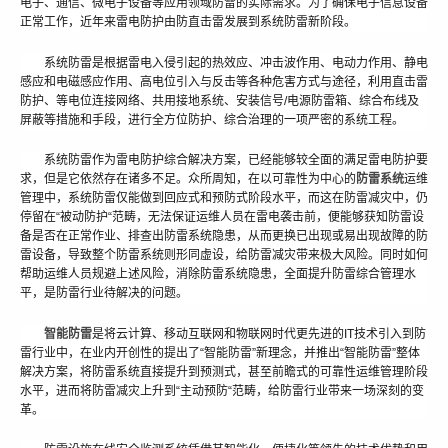
电子、通信、微电子设备等应用领域防雷的实际需求。为了确保电子信息设备
正常工作，近年来雷电防护由防直击雷发展到系统防雷新阶段。
系统防雷是根据雷电入侵引起的热效应、冲击波作用、电动力作用、静电
感应和电磁感应作用、高电位引入与反击等各种危害方式与途径，利用直击雷
防护、等电位连接网络、共用接地系统、安装信号/电源防雷箱、综合布线及
屏蔽等措施和手段，进行全方位防护、综合治理的一项严密的系统工程。
系统防雷作为雷电防护综合解决方案，已经能够较全面的满足雷电防护要
求，但是它依然存在诸多不足。众所周知，在以可靠性为中心的
防雷系统
运维
管理中，系统防雷仅能做到回应式和预防式阶段水平，而这在防雷减灾中，仍
停留在“被动防护“范畴，无法保证运维人员在雷电袭击前，便能够获知防雷设
备是否在正常作业、排查出防雷系统隐患，从而更换已出现或易出现故障的防
雷设备，导致整个防雷系统则形同虚设，给防雷减灾带来极大风险。同时如何
帮助运维人员规避上述风险，消除防雷系统隐患，全面提升防雷综合管理水
平，是防雷行业待解决的问题。
智能防雷
是将云计算、移动互联网和物联网时代更先进的IT技术引入到防
雷行业中，在业内开创性的提出了“智能防雷”新理念，并推出“智能防雷”整体
解决方案，将防雷系统直接提升到预测式，甚至前瞻式的可靠性运维管理阶段
水平，进而将防雷减灾上升到“主动预防“范畴，给防雷行业带来一场深刻的变
革。