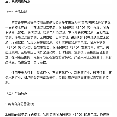
三、系统功能特点
（一）产品功能
防雷设施在线安全监测系统是我公司多年来致力于“雷电防护监测仪”的又
一高新技术产品，可在线监测雷电流、浪涌保护器（SPD）劣化程度、浪涌
保护器（SPD）遥信监测、接地电阻值监测、空气开关状态监测、三相电压
监测、环境温湿度监测，无需自检、实时监测、采用RS485有线通讯或无线
通讯传输数据，实现远程在线监测。分析仪在线监测雷电流、浪涌保护器
（SPD）劣化状态，当发生雷击、浪涌保护器（SPD）发生异常、空气开关
出现跳闸、三相电压出现异常波动时，实时报警，监测仪可连接到后台服务
器，在网络范围内，电脑可与远程监控防雷情况。产品采用工业级设计，具有
高精度、高稳定性、高可靠性。
适用于电力行业、铁路行业、石油石化行业、新能源行业、通讯行业、环
保水利行业、机场码头等防雷系统中，实现对用户对防雷环境状态实时的监
测。
（二）产品特点
1.具有自身防雷能力；
2.采用μA级电流传感技术，实时监测浪涌保护器（SPD）的漏电流，通过算